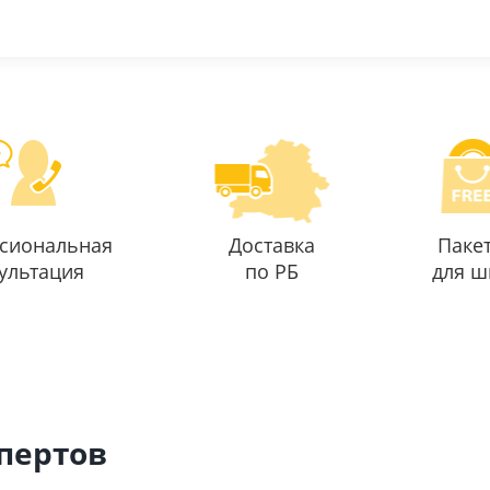
сиональная
Доставка
Паке
ультация
по РБ
для ш
спертов