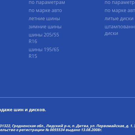
по параметрам
по парамет
по марке авто
по марке ав
летние шины
литые диски
зимние шины
штампованн
диски
шины 205/55
R16
шины 195/65
R15
родаже шин и дисков.
22, Гродненская обл., Лидский р-н, п. Дитва, ул. Первомайская, д. 1. У
тельство о регистрации № 0055534 выдано 13.08.2008г.