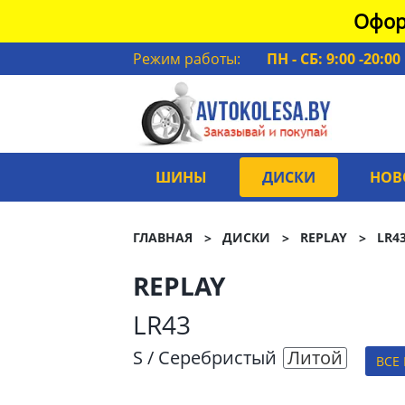
Офор
Режим работы:
ПН - СБ: 9:00 -20:00
ШИНЫ
ДИСКИ
НОВ
ГЛАВНАЯ
ДИСКИ
REPLAY
LR4
REPLAY
LR43
S / Серебристый
Литой
ВСЕ