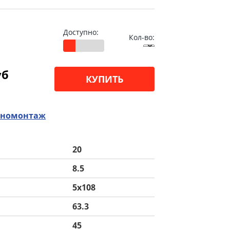
Доступно:
Кол-во:
уб
КУПИТЬ
номонтаж
20
8.5
5x108
63.3
45