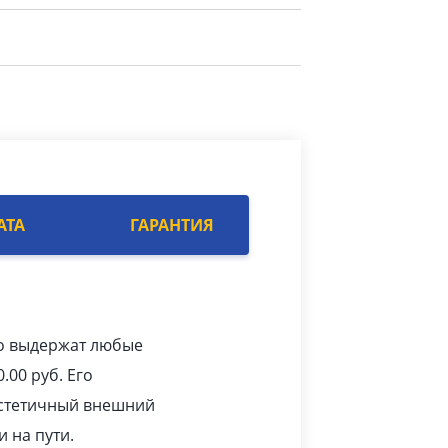
АТА
ГАРАНТИЯ
ко выдержат любые
0.00
pуб
. Его
 эстетичный внешний
 на пути.