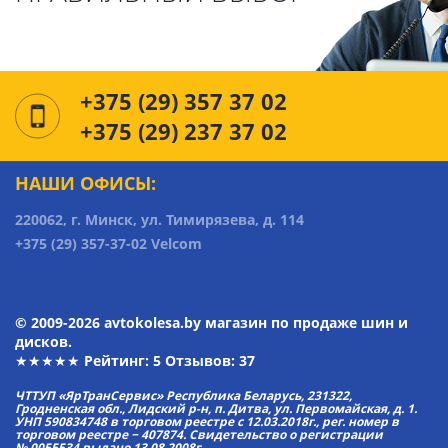
+375 (29) 357 37 02
+375 (29) 237 37 02
НАШИ ОФИСЫ:
220062, г. Минск, ул. Тимирязева, д. 114
+375 (29) 357-37-02 Velcom
© 2009-2026 avtokolesa.by магазин по продаже шин и
дисков.
★★★★★ Рейтинг:
5
Отзывов: 37
ЧТТУП «ЯрТранСервис» Республика Беларусь, 231322,
Гродненская обл., Лидский р-н, п. Дитва, ул. Первомайская, д. 1.
УНП 590834748 в торговом реестре с 12.03.2018г., рег. номер в
торговом реестре − 407874. Свидетельство о регистрации
№ 0055534 выдано 13.08.2008г.