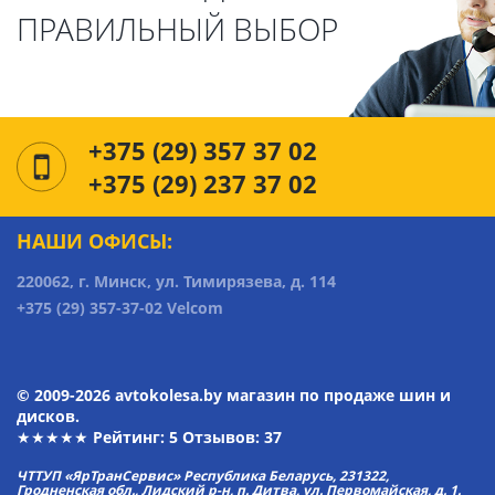
ПРАВИЛЬНЫЙ ВЫБОР
+375 (29) 357 37 02
+375 (29) 237 37 02
НАШИ ОФИСЫ:
220062, г. Минск, ул. Тимирязева, д. 114
+375 (29) 357-37-02 Velcom
© 2009-2026 avtokolesa.by магазин по продаже шин и
дисков.
★★★★★ Рейтинг:
5
Отзывов: 37
ЧТТУП «ЯрТранСервис» Республика Беларусь, 231322,
Гродненская обл., Лидский р-н, п. Дитва, ул. Первомайская, д. 1.