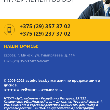
+375 (29) 357 37 02
+375 (29) 237 37 02
НАШИ ОФИСЫ:
220062, г. Минск, ул. Тимирязева, д. 114
+375 (29) 357-37-02 Velcom
© 2009-2026 avtokolesa.by магазин по продаже шин и
дисков.
★★★★★ Рейтинг:
5
Отзывов: 37
ЧТТУП «ЯрТранСервис» Республика Беларусь, 231322,
Гродненская обл., Лидский р-н, п. Дитва, ул. Первомайская, д. 1.
УНП 590834748 в торговом реестре с 12.03.2018г., рег. номер в
торговом реестре − 407874. Свидетельство о регистрации