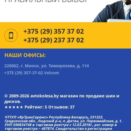
+375 (29) 357 37 02
+375 (29) 237 37 02
НАШИ ОФИСЫ:
220062, г. Минск, ул. Тимирязева, д. 114
+375 (29) 357-37-02 Velcom
© 2009-2026 avtokolesa.by магазин по продаже шин и
дисков.
★★★★★ Рейтинг:
5
Отзывов: 37
ЧТТУП «ЯрТранСервис» Республика Беларусь, 231322,
Гродненская обл., Лидский р-н, п. Дитва, ул. Первомайская, д. 1.
УНП 590834748 в торговом реестре с 12.03.2018г., рег. номер в
торговом реестре − 407874. Свидетельство о регистрации