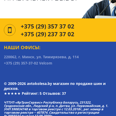
+375 (29) 357 37 02
+375 (29) 237 37 02
НАШИ ОФИСЫ:
220062, г. Минск, ул. Тимирязева, д. 114
+375 (29) 357-37-02 Velcom
© 2009-2026 avtokolesa.by магазин по продаже шин и
дисков.
★★★★★ Рейтинг:
5
Отзывов: 37
ЧТТУП «ЯрТранСервис» Республика Беларусь, 231322,
Гродненская обл., Лидский р-н, п. Дитва, ул. Первомайская, д. 1.
УНП 590834748 в торговом реестре с 12.03.2018г., рег. номер в
торговом реестре − 407874. Свидетельство о регистрации
№ 0055534 выдано 13.08.2008г.