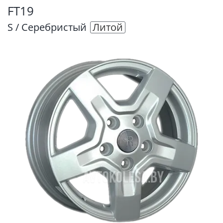
FT19
S / Серебристый
Литой