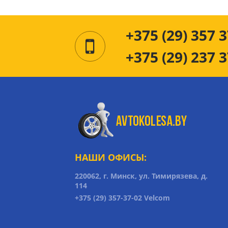
+375 (29) 357 3
+375 (29) 237 3
НАШИ ОФИСЫ:
220062, г. Минск, ул. Тимирязева, д.
114
+375 (29) 357-37-02 Velcom