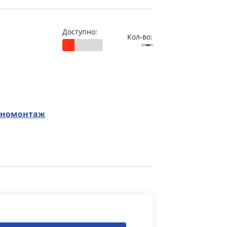
Доступно:
Кол-во:
номонтаж