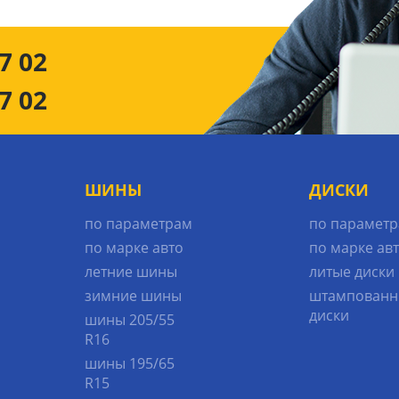
7 02
7 02
ШИНЫ
ДИСКИ
по параметрам
по парамет
по марке авто
по марке ав
летние шины
литые диски
зимние шины
штампованн
диски
шины 205/55
R16
шины 195/65
R15