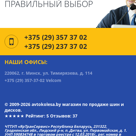
ПРАВИЛЬНЫЙ ВЫБОР
+375 (29) 357 37 02
+375 (29) 237 37 02
НАШИ ОФИСЫ:
220062, г. Минск, ул. Тимирязева, д. 114
+375 (29) 357-37-02 Velcom
© 2009-2026 avtokolesa.by магазин по продаже шин и
дисков.
★★★★★ Рейтинг:
5
Отзывов: 37
ЧТТУП «ЯрТранСервис» Республика Беларусь, 231322,
Гродненская обл., Лидский р-н, п. Дитва, ул. Первомайская, д. 1.
УНП 590834748 в торговом реестре с 12.03.2018г., рег. номер в