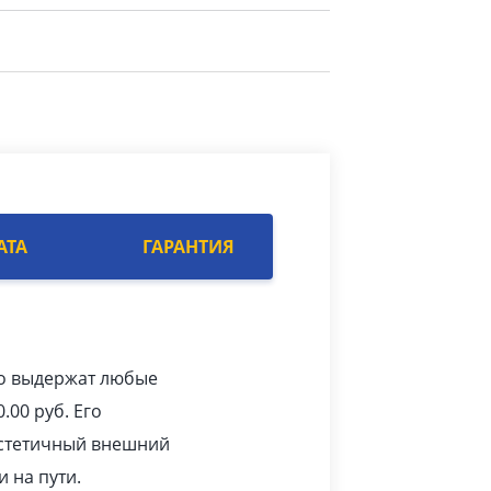
АТА
ГАРАНТИЯ
ко выдержат любые
0.00
pуб
. Его
 эстетичный внешний
 на пути.