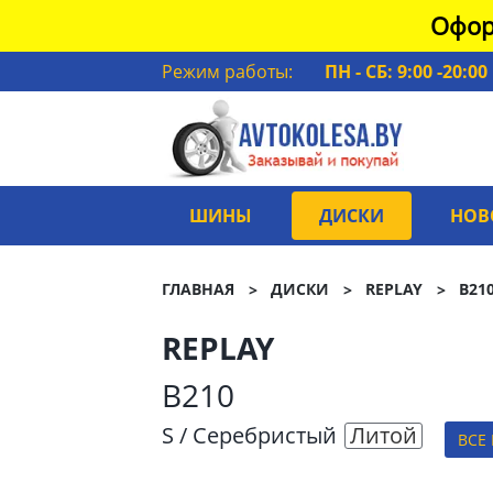
Офор
Режим работы:
ПН - СБ: 9:00 -20:00
ШИНЫ
ДИСКИ
НОВ
ГЛАВНАЯ
ДИСКИ
REPLAY
B21
REPLAY
B210
S / Серебристый
Литой
ВСЕ