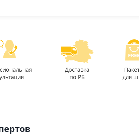
сиональная
Доставка
Паке
ультация
по РБ
для ш
спертов