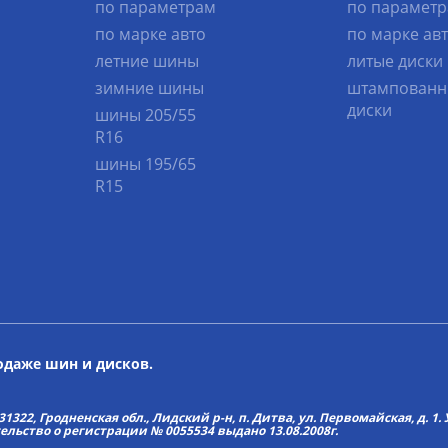
по параметрам
по парамет
по марке авто
по марке ав
летние шины
литые диски
зимние шины
штампованн
диски
шины 205/55
R16
шины 195/65
R15
родаже шин и дисков.
22, Гродненская обл., Лидский р-н, п. Дитва, ул. Первомайская, д. 1. У
тельство о регистрации № 0055534 выдано 13.08.2008г.