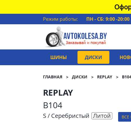
Офор
Режим работы:
ПН - СБ: 9:00 -20:00
ШИНЫ
ДИСКИ
НОВ
ГЛАВНАЯ
ДИСКИ
REPLAY
B10
REPLAY
B104
S / Серебристый
Литой
ВСЕ