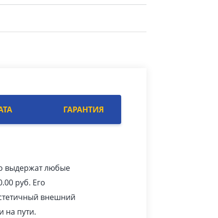
АТА
ГАРАНТИЯ
ко выдержат любые
0.00
pуб
. Его
 эстетичный внешний
 на пути.