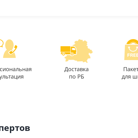
сиональная
Доставка
Паке
ультация
по РБ
для ш
спертов