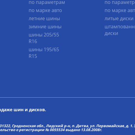
по параметрам
по парамет
по марке авто
по марке ав
летние шины
литые диски
зимние шины
штампованн
диски
шины 205/55
R16
шины 195/65
R15
родаже шин и дисков.
22, Гродненская обл., Лидский р-н, п. Дитва, ул. Первомайская, д. 1. У
тельство о регистрации № 0055534 выдано 13.08.2008г.