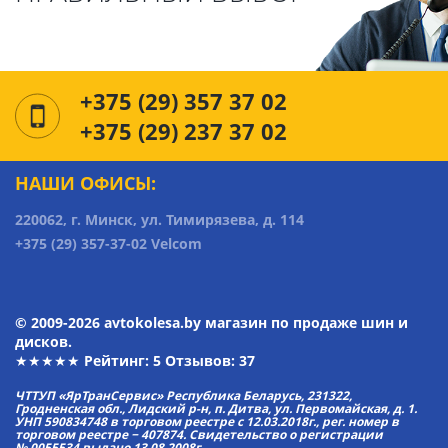
+375 (29) 357 37 02
+375 (29) 237 37 02
НАШИ ОФИСЫ:
220062, г. Минск, ул. Тимирязева, д. 114
+375 (29) 357-37-02 Velcom
© 2009-2026 avtokolesa.by магазин по продаже шин и
дисков.
★★★★★ Рейтинг:
5
Отзывов: 37
ЧТТУП «ЯрТранСервис» Республика Беларусь, 231322,
Гродненская обл., Лидский р-н, п. Дитва, ул. Первомайская, д. 1.
УНП 590834748 в торговом реестре с 12.03.2018г., рег. номер в
торговом реестре − 407874. Свидетельство о регистрации
№ 0055534 выдано 13.08.2008г.