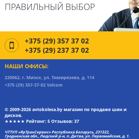
ПРАВИЛЬНЫЙ ВЫБОР
+375 (29) 357 37 02
+375 (29) 237 37 02
НАШИ ОФИСЫ:
220062, г. Минск, ул. Тимирязева, д. 114
+375 (29) 357-37-02 Velcom
© 2009-2026 avtokolesa.by магазин по продаже шин и
дисков.
★★★★★ Рейтинг:
5
Отзывов: 37
ЧТТУП «ЯрТранСервис» Республика Беларусь, 231322,
Гродненская обл., Лидский р-н, п. Дитва, ул. Первомайская, д. 1.