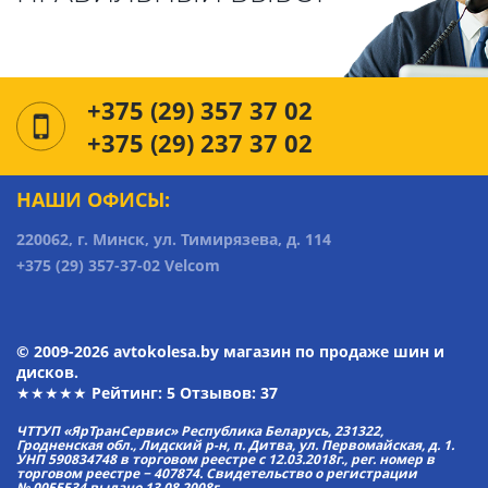
+375 (29) 357 37 02
+375 (29) 237 37 02
НАШИ ОФИСЫ:
220062, г. Минск, ул. Тимирязева, д. 114
+375 (29) 357-37-02 Velcom
© 2009-2026 avtokolesa.by магазин по продаже шин и
дисков.
★★★★★ Рейтинг:
5
Отзывов: 37
ЧТТУП «ЯрТранСервис» Республика Беларусь, 231322,
Гродненская обл., Лидский р-н, п. Дитва, ул. Первомайская, д. 1.
УНП 590834748 в торговом реестре с 12.03.2018г., рег. номер в
торговом реестре − 407874. Свидетельство о регистрации
№ 0055534 выдано 13.08.2008г.