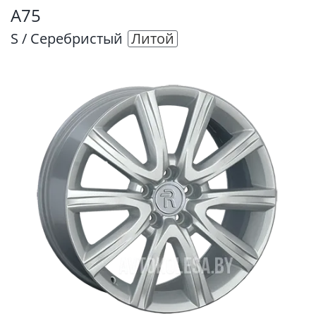
A75
S / Серебристый
Литой