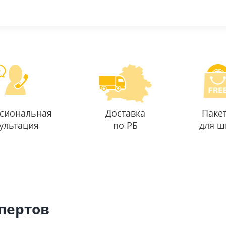
сиональная
Доставка
Паке
ультация
по РБ
для ш
спертов