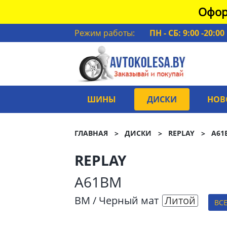
Офор
Режим работы:
ПН - СБ: 9:00 -20:00
ШИНЫ
ДИСКИ
НОВ
ГЛАВНАЯ
ДИСКИ
REPLAY
A61
REPLAY
A61BM
BM / Черный мат
Литой
ВС