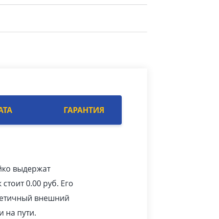
АТА
ГАРАНТИЯ
йко выдержат
 стоит 0.00
pуб
. Его
стетичный внешний
 на пути.