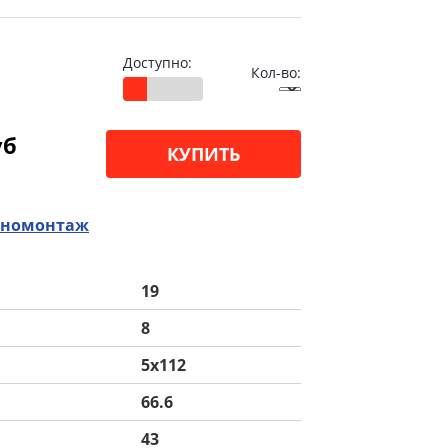
Доступно:
Кол-во:
уб
КУПИТЬ
номонтаж
19
8
5x112
66.6
43