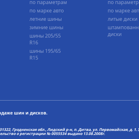
по параметрам
по парамет
по марке авто
по марке ав
летние шины
литые диски
зимние шины
штампованн
диски
шины 205/55
R16
шины 195/65
R15
родаже шин и дисков.
22, Гродненская обл., Лидский р-н, п. Дитва, ул. Первомайская, д. 1. У
тельство о регистрации № 0055534 выдано 13.08.2008г.