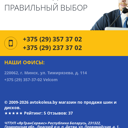
ПРАВИЛЬНЫЙ ВЫБОР
+375 (29) 357 37 02
+375 (29) 237 37 02
НАШИ ОФИСЫ:
220062, г. Минск, ул. Тимирязева, д. 114
+375 (29) 357-37-02 Velcom
© 2009-2026 avtokolesa.by магазин по продаже шин и
дисков.
★★★★★ Рейтинг:
5
Отзывов: 37
ЧТТУП «ЯрТранСервис» Республика Беларусь, 231322,
Гродненская обл., Лидский р-н, п. Дитва, ул. Первомайская, д. 1.