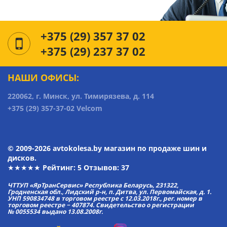
+375 (29) 357 37 02
+375 (29) 237 37 02
НАШИ ОФИСЫ:
220062, г. Минск, ул. Тимирязева, д. 114
+375 (29) 357-37-02 Velcom
© 2009-2026 avtokolesa.by магазин по продаже шин и
дисков.
★★★★★ Рейтинг:
5
Отзывов: 37
ЧТТУП «ЯрТранСервис» Республика Беларусь, 231322,
Гродненская обл., Лидский р-н, п. Дитва, ул. Первомайская, д. 1.
УНП 590834748 в торговом реестре с 12.03.2018г., рег. номер в
торговом реестре − 407874. Свидетельство о регистрации
№ 0055534 выдано 13.08.2008г.