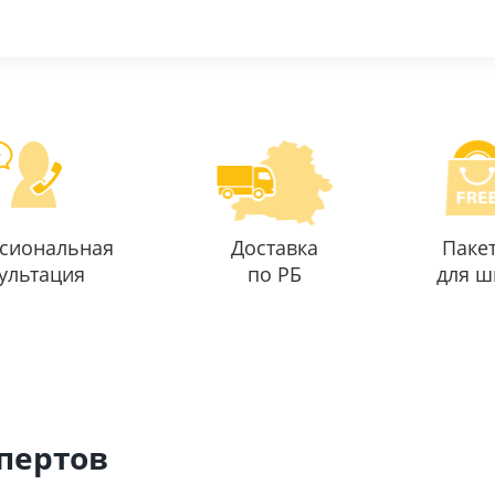
сиональная
Доставка
Паке
ультация
по РБ
для ш
спертов