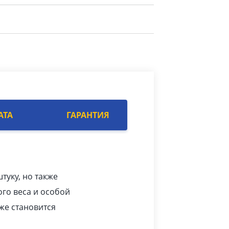
АТА
ГАРАНТИЯ
туку, но также
ого веса и особой
же становится