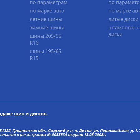
по параметрам
по парамет
по марке авто
по марке ав
летние шины
литые диски
зимние шины
штампованн
диски
шины 205/55
R16
шины 195/65
R15
родаже шин и дисков.
22, Гродненская обл., Лидский р-н, п. Дитва, ул. Первомайская, д. 1. У
тельство о регистрации № 0055534 выдано 13.08.2008г.