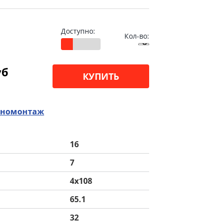
Доступно:
Кол-во:
уб
КУПИТЬ
номонтаж
16
7
4x108
65.1
32