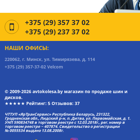
+375 (29) 357 37 02
+375 (29) 237 37 02
НАШИ ОФИСЫ:
220062, г. Минск, ул. Тимирязева, д. 114
+375 (29) 357-37-02 Velcom
© 2009-2026 avtokolesa.by магазин по продаже шин и
дисков.
★★★★★ Рейтинг:
5
Отзывов: 37
ЧТТУП «ЯрТранСервис» Республика Беларусь, 231322,
Гродненская обл., Лидский р-н, п. Дитва, ул. Первомайская, д. 1.
УНП 590834748 в торговом реестре с 12.03.2018г., рег. номер в
торговом реестре − 407874. Свидетельство о регистрации
№ 0055534 выдано 13.08.2008г.