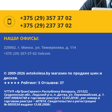
+375 (29) 357 37 02
+375 (29) 237 37 02
НАШИ ОФИСЫ:
220062, г. Минск, ул. Тимирязева, д. 114
+375 (29) 357-37-02 Velcom
© 2009-2026 avtokolesa.by магазин по продаже шин и
дисков.
★★★★★ Рейтинг:
5
Отзывов: 37
ЧТТУП «ЯрТранСервис» Республика Беларусь, 231322,
Гродненская обл., Лидский р-н, п. Дитва, ул. Первомайская, д. 1.
УНП 590834748 в торговом реестре с 12.03.2018г., рег. номер в
торговом реестре − 407874. Свидетельство о регистрации
№ 0055534 выдано 13.08.2008г.