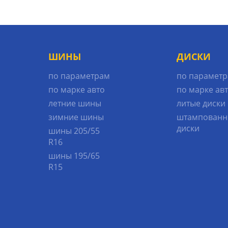
ШИНЫ
ДИСКИ
по параметрам
по парамет
по марке авто
по марке ав
летние шины
литые диски
зимние шины
штампованн
диски
шины 205/55
R16
шины 195/65
R15