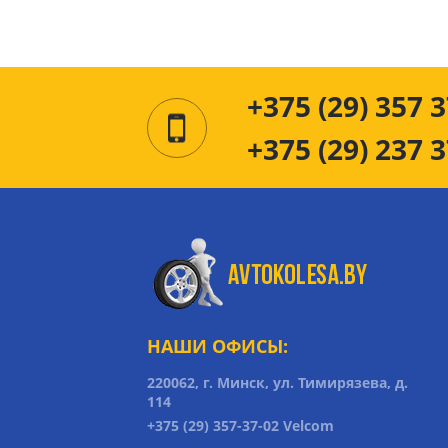
+375 (29) 357 3
+375 (29) 237 3
НАШИ ОФИСЫ:
220062, г. Минск, ул. Тимирязева, д.
114
+375 (29) 357-37-02 Velcom