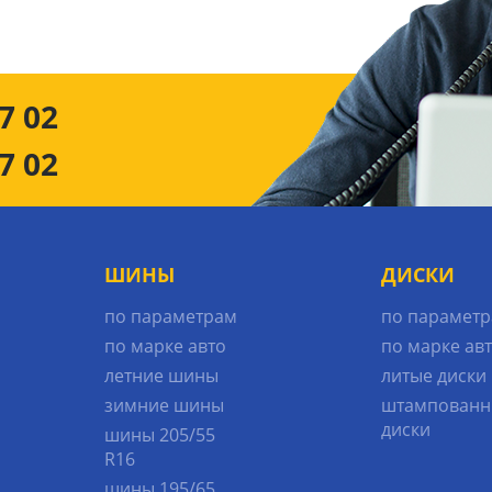
7 02
7 02
ШИНЫ
ДИСКИ
по параметрам
по парамет
по марке авто
по марке ав
летние шины
литые диски
зимние шины
штампованн
диски
шины 205/55
R16
шины 195/65