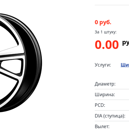
0 руб.
За 1 штуку:
0.00
p
Услуги:
Ши
Диаметр:
Ширина:
PCD:
DIA (ступица):
Вылет: