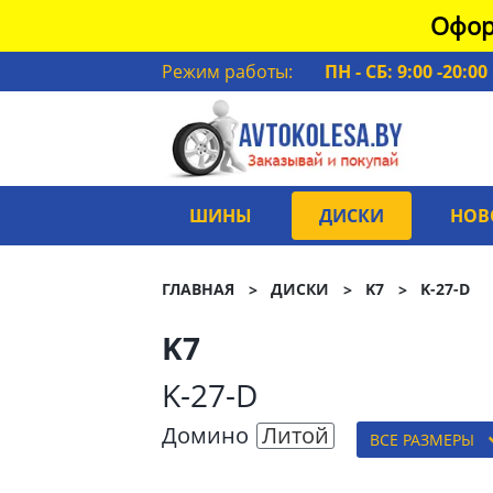
Офор
Режим работы:
ПН - СБ: 9:00 -20:00
ШИНЫ
ДИСКИ
НОВ
ГЛАВНАЯ
ДИСКИ
K7
K-27-D
K7
K-27-D
Домино
Литой
ВСЕ РАЗМЕРЫ