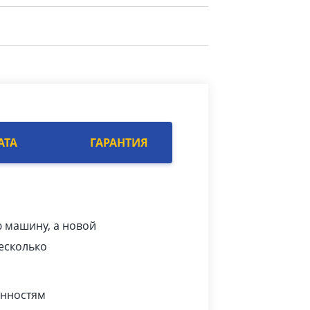
АТА
ГАРАНТИЯ
ю машину, а новой
есколько
енностям