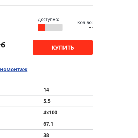
Доступно:
Кол-во:
уб
КУПИТЬ
номонтаж
14
5.5
4x100
67.1
38