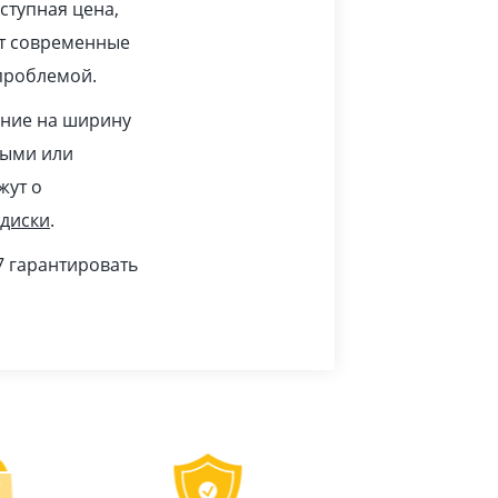
ступная цена,
ят современные
проблемой.
ание на ширину
тыми или
жут о
 диски
.
7 гарантировать