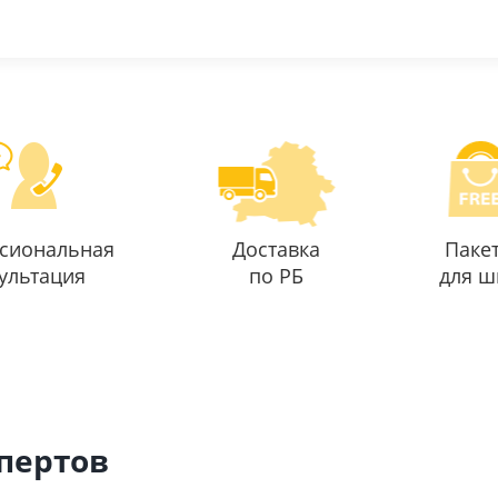
сиональная
Доставка
Паке
ультация
по РБ
для ш
спертов