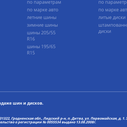
по параметрам
по парамет
по марке авто
по марке ав
летние шины
литые диски
зимние шины
штампованн
диски
шины 205/55
R16
шины 195/65
R15
родаже шин и дисков.
22, Гродненская обл., Лидский р-н, п. Дитва, ул. Первомайская, д. 1. У
тельство о регистрации № 0055534 выдано 13.08.2008г.