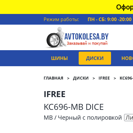
Офор
Режим работы:
ПН - СБ: 9:00 -20:00
ШИНЫ
ДИСКИ
НОВ
ГЛАВНАЯ
ДИСКИ
IFREE
KC696
IFREE
KC696-MB DICE
MB / Черный с полировкой
Ли