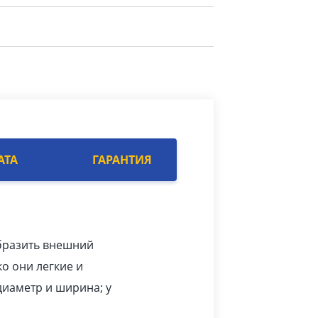
АТА
ГАРАНТИЯ
образить внешний
ко они легкие и
диаметр и ширина; у