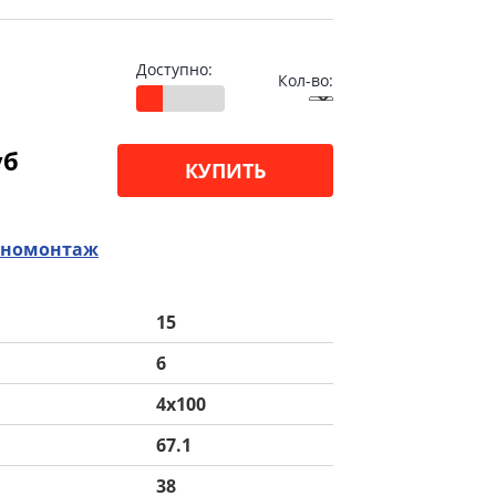
Доступно:
Кол-во:
уб
КУПИТЬ
номонтаж
15
6
4x100
67.1
38