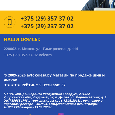
+375 (29) 357 37 02
+375 (29) 237 37 02
НАШИ ОФИСЫ:
220062, г. Минск, ул. Тимирязева, д. 114
+375 (29) 357-37-02 Velcom
© 2009-2026 avtokolesa.by магазин по продаже шин и
дисков.
★★★★★ Рейтинг:
5
Отзывов: 37
ЧТТУП «ЯрТранСервис» Республика Беларусь, 231322,
Гродненская обл., Лидский р-н, п. Дитва, ул. Первомайская, д. 1.
УНП 590834748 в торговом реестре с 12.03.2018г., рег. номер в
торговом реестре − 407874. Свидетельство о регистрации
№ 0055534 выдано 13.08.2008г.