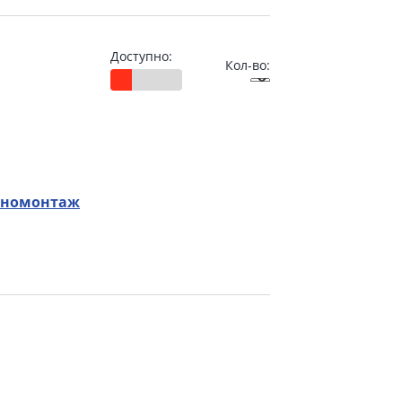
Доступно:
Кол-во:
номонтаж