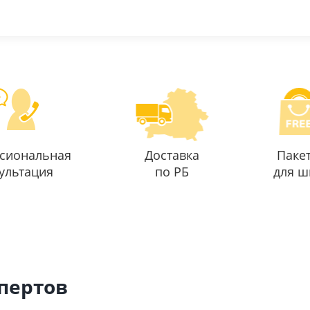
сиональная
Доставка
Паке
ультация
по РБ
для ш
спертов