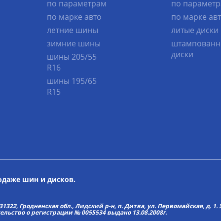
по параметрам
по парамет
по марке авто
по марке ав
летние шины
литые диски
зимние шины
штампованн
диски
шины 205/55
R16
шины 195/65
R15
родаже шин и дисков.
22, Гродненская обл., Лидский р-н, п. Дитва, ул. Первомайская, д. 1. У
тельство о регистрации № 0055534 выдано 13.08.2008г.