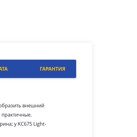
АТА
ГАРАНТИЯ
реобразить внешний
и практичные.
ина; у KC675 Light-