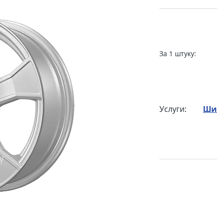
За 1 штуку:
Услуги:
Ши