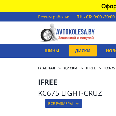
Офор
Режим работы:
ПН - СБ: 9:00 -20:00
ШИНЫ
ДИСКИ
НОВ
ГЛАВНАЯ
ДИСКИ
IFREE
KC675
IFREE
KC675 LIGHT-CRUZ
ВСЕ РАЗМЕРЫ