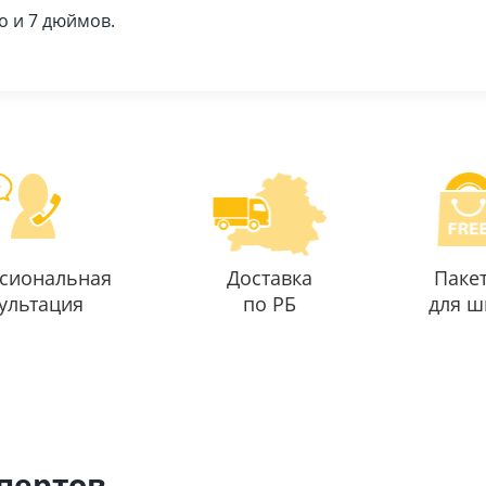
о и 7 дюймов.
сиональная
Доставка
Паке
ультация
по РБ
для ш
спертов