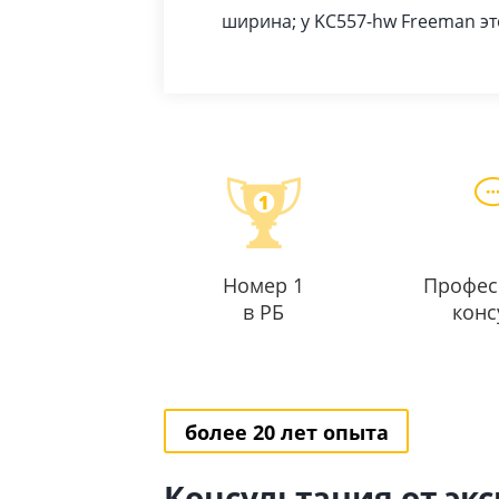
ширина; у KC557-hw Freeman эт
Номер 1
Профес
в РБ
конс
более 20 лет опыта
Консультация от эк