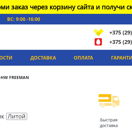
ми заказ через корзину сайта и получи ск
ВС: 9:00 -16:00
+375 (29)
+375 (29)
ОСТИ
ДОСТАВКА
ОПЛАТА
ГАРАНТ
-HW FREEMAN
ик
Литой
Быстрая
доставка