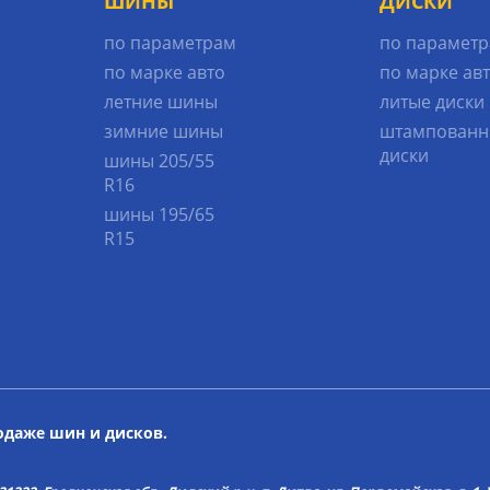
ШИНЫ
ДИСКИ
по параметрам
по парамет
по марке авто
по марке ав
летние шины
литые диски
зимние шины
штампованн
диски
шины 205/55
R16
шины 195/65
R15
родаже шин и дисков.