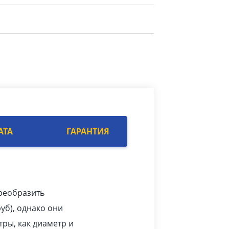
АТА
ГАРАНТИЯ
преобразить
pуб
), однако они
тры, как диаметр и