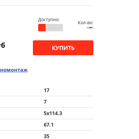
Доступно:
Кол-во:
уб
КУПИТЬ
номонтаж
17
7
5x114.3
67.1
35