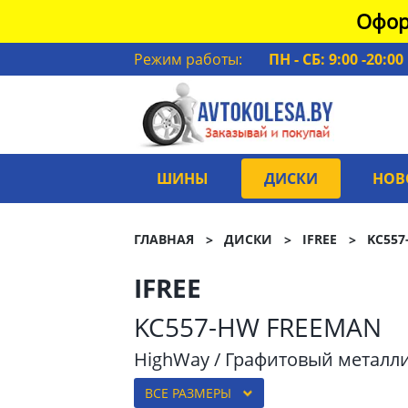
Офор
Режим работы:
ПН - СБ: 9:00 -20:00
ШИНЫ
ДИСКИ
НОВ
ГЛАВНАЯ
ДИСКИ
IFREE
KC557
IFREE
KC557-HW FREEMAN
HighWay / Графитовый металл
ВСЕ РАЗМЕРЫ