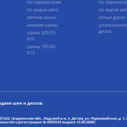
по параметрам
по парамет
по марке авто
по марке ав
летние шины
литые диски
зимние шины
штампованн
диски
шины 205/55
R16
шины 195/65
R15
родаже шин и дисков.
22, Гродненская обл., Лидский р-н, п. Дитва, ул. Первомайская, д. 1. У
тельство о регистрации № 0055534 выдано 13.08.2008г.