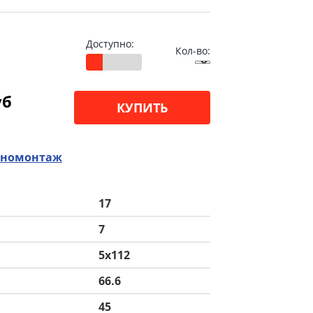
Доступно:
Кол-во:
уб
КУПИТЬ
номонтаж
17
7
5x112
66.6
45