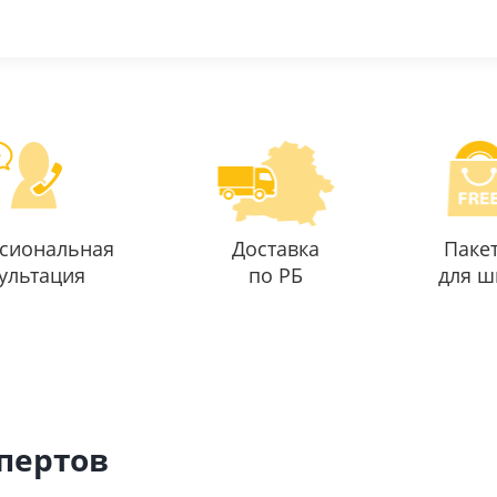
сиональная
Доставка
Паке
ультация
по РБ
для ш
спертов