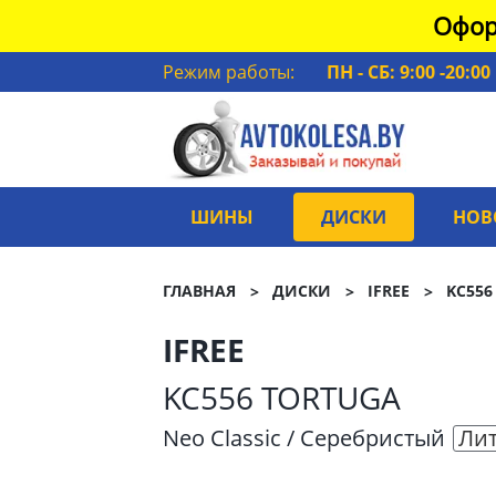
Офор
Режим работы:
ПН - СБ: 9:00 -20:00
ШИНЫ
ДИСКИ
НОВ
ГЛАВНАЯ
ДИСКИ
IFREE
KC556
IFREE
KC556 TORTUGA
Neo Classic / Серебристый
Ли