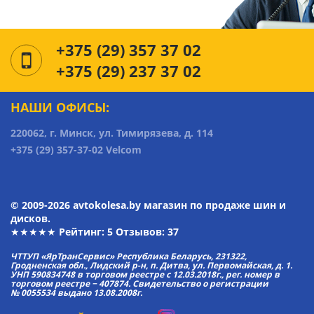
+375 (29) 357 37 02
+375 (29) 237 37 02
НАШИ ОФИСЫ:
220062, г. Минск, ул. Тимирязева, д. 114
+375 (29) 357-37-02 Velcom
© 2009-2026 avtokolesa.by магазин по продаже шин и
дисков.
★★★★★ Рейтинг:
5
Отзывов: 37
ЧТТУП «ЯрТранСервис» Республика Беларусь, 231322,
Гродненская обл., Лидский р-н, п. Дитва, ул. Первомайская, д. 1.
УНП 590834748 в торговом реестре с 12.03.2018г., рег. номер в
торговом реестре − 407874. Свидетельство о регистрации
№ 0055534 выдано 13.08.2008г.