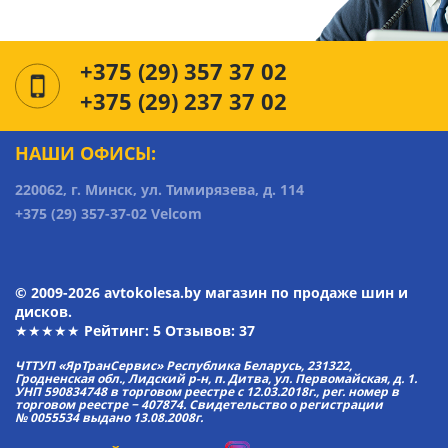
+375 (29) 357 37 02
+375 (29) 237 37 02
НАШИ ОФИСЫ:
220062, г. Минск, ул. Тимирязева, д. 114
+375 (29) 357-37-02 Velcom
© 2009-2026 avtokolesa.by магазин по продаже шин и
дисков.
★★★★★ Рейтинг:
5
Отзывов: 37
ЧТТУП «ЯрТранСервис» Республика Беларусь, 231322,
Гродненская обл., Лидский р-н, п. Дитва, ул. Первомайская, д. 1.
УНП 590834748 в торговом реестре с 12.03.2018г., рег. номер в
торговом реестре − 407874. Свидетельство о регистрации
№ 0055534 выдано 13.08.2008г.