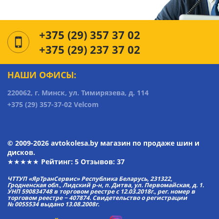
+375 (29) 357 37 02
+375 (29) 237 37 02
НАШИ ОФИСЫ:
220062, г. Минск, ул. Тимирязева, д. 114
+375 (29) 357-37-02 Velcom
© 2009-2026 avtokolesa.by магазин по продаже шин и
дисков.
★★★★★ Рейтинг:
5
Отзывов: 37
ЧТТУП «ЯрТранСервис» Республика Беларусь, 231322,
Гродненская обл., Лидский р-н, п. Дитва, ул. Первомайская, д. 1.
УНП 590834748 в торговом реестре с 12.03.2018г., рег. номер в
торговом реестре − 407874. Свидетельство о регистрации
№ 0055534 выдано 13.08.2008г.