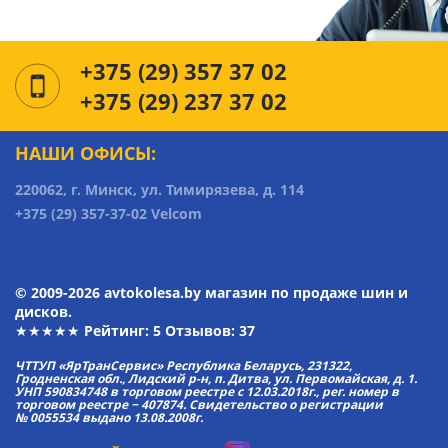
+375 (29) 357 37 02
+375 (29) 237 37 02
НАШИ ОФИСЫ:
220062, г. Минск, ул. Тимирязева, д. 114
+375 (29) 357-37-02 Velcom
© 2009-2026 avtokolesa.by магазин по продаже шин и
дисков.
★★★★★ Рейтинг:
5
Отзывов: 37
ЧТТУП «ЯрТранСервис» Республика Беларусь, 231322,
Гродненская обл., Лидский р-н, п. Дитва, ул. Первомайская, д. 1.
УНП 590834748 в торговом реестре с 12.03.2018г., рег. номер в
торговом реестре − 407874. Свидетельство о регистрации
№ 0055534 выдано 13.08.2008г.