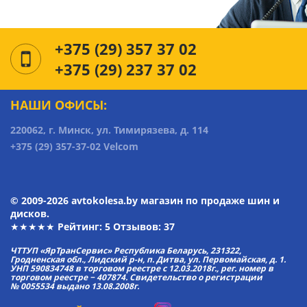
+375 (29) 357 37 02
+375 (29) 237 37 02
НАШИ ОФИСЫ:
220062, г. Минск, ул. Тимирязева, д. 114
+375 (29) 357-37-02 Velcom
© 2009-2026 avtokolesa.by магазин по продаже шин и
дисков.
★★★★★ Рейтинг:
5
Отзывов: 37
ЧТТУП «ЯрТранСервис» Республика Беларусь, 231322,
Гродненская обл., Лидский р-н, п. Дитва, ул. Первомайская, д. 1.
УНП 590834748 в торговом реестре с 12.03.2018г., рег. номер в
торговом реестре − 407874. Свидетельство о регистрации
№ 0055534 выдано 13.08.2008г.