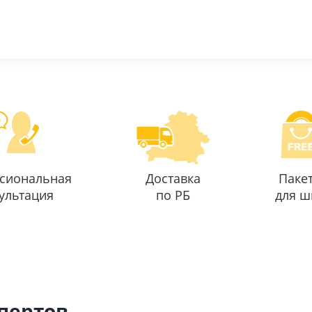
сиональная
Доставка
Паке
ультация
по РБ
для ш
спертов