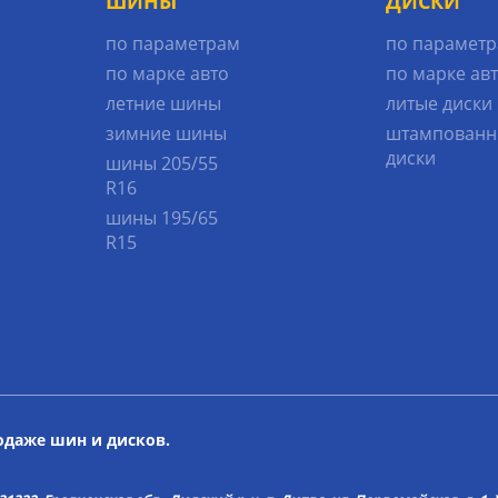
ШИНЫ
ДИСКИ
по параметрам
по парамет
по марке авто
по марке ав
летние шины
литые диски
зимние шины
штампованн
диски
шины 205/55
R16
шины 195/65
R15
родаже шин и дисков.