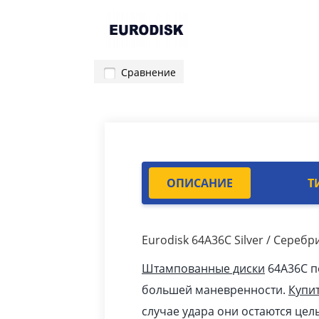
Сравнение
ОПИСАНИЕ
Т
Eurodisk 64A36C Silver / Сере
Штампованные диски
64A36C п
большей маневренности.
Купи
случае удара они остаются цел