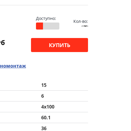
Доступно:
Кол-во:
уб
КУПИТЬ
номонтаж
15
6
4x100
60.1
36