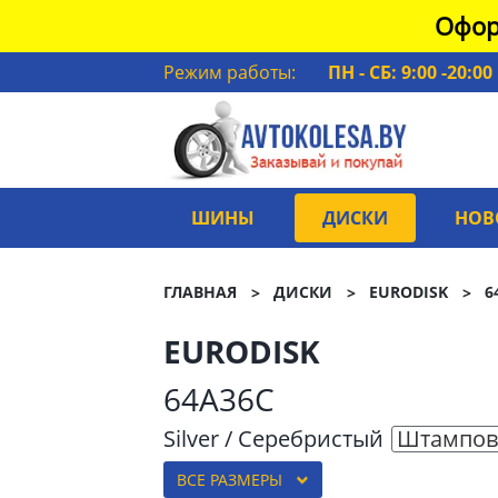
Офор
Режим работы:
ПН - СБ: 9:00 -20:00
ШИНЫ
ДИСКИ
НОВ
ГЛАВНАЯ
ДИСКИ
EURODISK
6
EURODISK
64A36C
Silver / Серебристый
Штампов
ВСЕ РАЗМЕРЫ