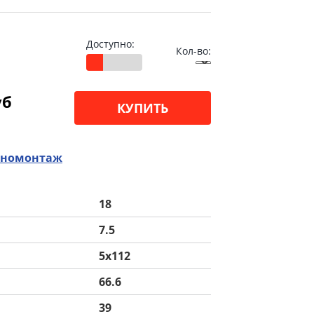
Доступно:
Кол-во:
уб
КУПИТЬ
номонтаж
18
7.5
5x112
66.6
39