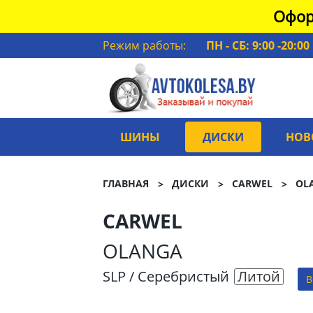
Офор
Режим работы:
ПН - СБ: 9:00 -20:00
ШИНЫ
ДИСКИ
НОВ
ГЛАВНАЯ
ДИСКИ
CARWEL
OL
CARWEL
OLANGA
SLP / Серебристый
Литой
В