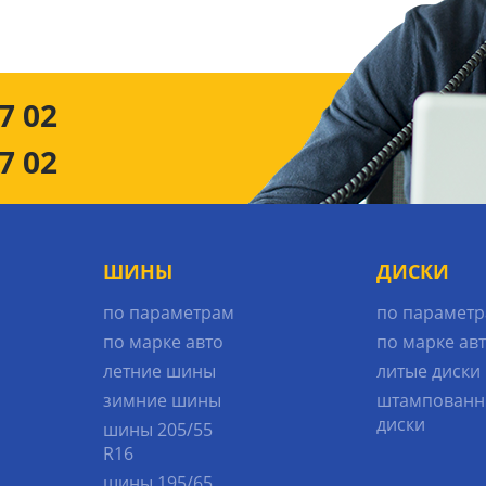
7 02
7 02
ШИНЫ
ДИСКИ
по параметрам
по парамет
по марке авто
по марке ав
летние шины
литые диски
зимние шины
штампованн
диски
шины 205/55
R16
шины 195/65