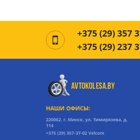
+375 (29) 357 3
+375 (29) 237 3
НАШИ ОФИСЫ:
220062, г. Минск, ул. Тимирязева, д.
114
+375 (29) 357-37-02 Velcom