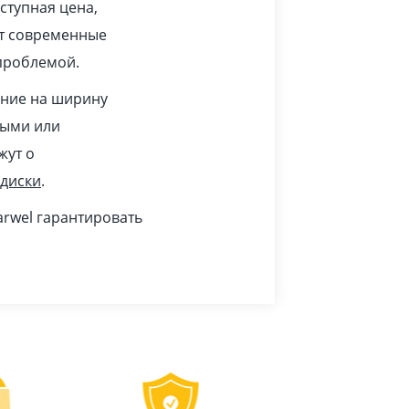
ступная цена,
ят современные
проблемой.
ание на ширину
тыми или
жут о
 диски
.
rwel гарантировать