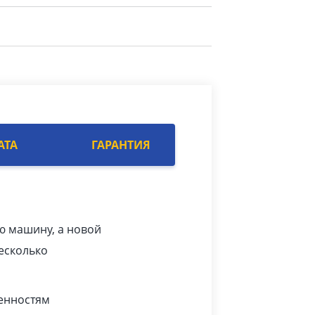
АТА
ГАРАНТИЯ
ую машину, а новой
есколько
бенностям