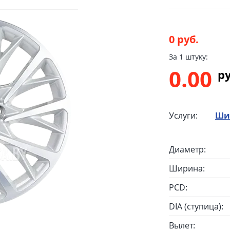
0 руб.
За 1 штуку:
0.00
p
Услуги:
Ши
Диаметр:
Ширина:
PCD:
DIA (ступица):
Вылет: