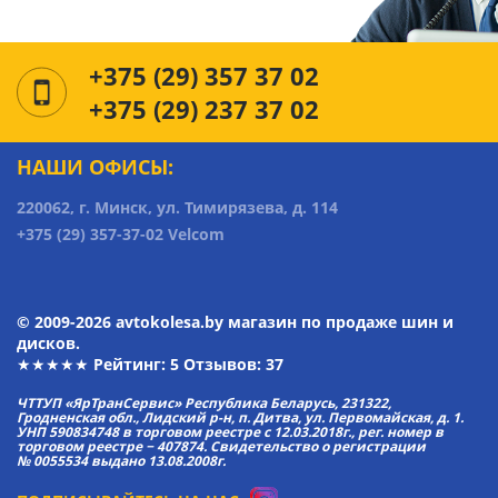
+375 (29) 357 37 02
+375 (29) 237 37 02
НАШИ ОФИСЫ:
220062, г. Минск, ул. Тимирязева, д. 114
+375 (29) 357-37-02 Velcom
© 2009-2026 avtokolesa.by магазин по продаже шин и
дисков.
★★★★★ Рейтинг:
5
Отзывов: 37
ЧТТУП «ЯрТранСервис» Республика Беларусь, 231322,
Гродненская обл., Лидский р-н, п. Дитва, ул. Первомайская, д. 1.
УНП 590834748 в торговом реестре с 12.03.2018г., рег. номер в
торговом реестре − 407874. Свидетельство о регистрации
№ 0055534 выдано 13.08.2008г.