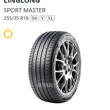
SPORT МASTER
255/35 R18
94
Y
XL