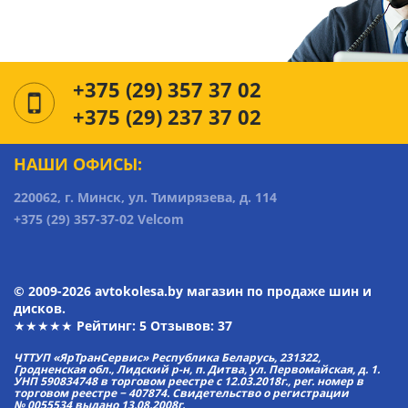
+375 (29) 357 37 02
+375 (29) 237 37 02
НАШИ ОФИСЫ:
220062, г. Минск, ул. Тимирязева, д. 114
+375 (29) 357-37-02 Velcom
© 2009-2026 avtokolesa.by магазин по продаже шин и
дисков.
★★★★★ Рейтинг:
5
Отзывов: 37
ЧТТУП «ЯрТранСервис» Республика Беларусь, 231322,
Гродненская обл., Лидский р-н, п. Дитва, ул. Первомайская, д. 1.
УНП 590834748 в торговом реестре с 12.03.2018г., рег. номер в
торговом реестре − 407874. Свидетельство о регистрации
№ 0055534 выдано 13.08.2008г.