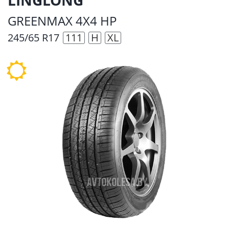
GREENMAX 4X4 HP
245/65 R17
111
H
XL