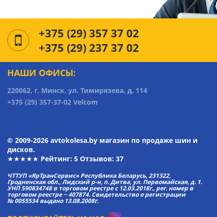
+375 (29) 357 37 02
+375 (29) 237 37 02
НАШИ ОФИСЫ:
220062, г. Минск, ул. Тимирязева, д. 114
+375 (29) 357-37-02 Velcom
© 2009-2026 avtokolesa.by магазин по продаже шин и
дисков.
★★★★★ Рейтинг:
5
Отзывов: 37
ЧТТУП «ЯрТранСервис» Республика Беларусь, 231322,
Гродненская обл., Лидский р-н, п. Дитва, ул. Первомайская, д. 1.
УНП 590834748 в торговом реестре с 12.03.2018г., рег. номер в
торговом реестре − 407874. Свидетельство о регистрации
№ 0055534 выдано 13.08.2008г.