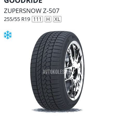
ZUPERSNOW Z-507
255/55 R19
111
H
XL