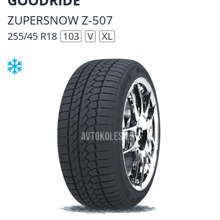
ZUPERSNOW Z-507
255/45 R18
103
V
XL