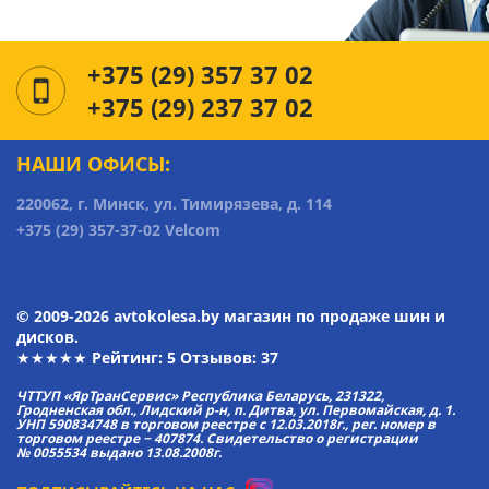
+375 (29) 357 37 02
+375 (29) 237 37 02
НАШИ ОФИСЫ:
220062, г. Минск, ул. Тимирязева, д. 114
+375 (29) 357-37-02 Velcom
© 2009-2026 avtokolesa.by магазин по продаже шин и
дисков.
★★★★★ Рейтинг:
5
Отзывов: 37
ЧТТУП «ЯрТранСервис» Республика Беларусь, 231322,
Гродненская обл., Лидский р-н, п. Дитва, ул. Первомайская, д. 1.
УНП 590834748 в торговом реестре с 12.03.2018г., рег. номер в
торговом реестре − 407874. Свидетельство о регистрации
№ 0055534 выдано 13.08.2008г.