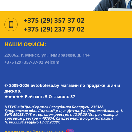
+375 (29) 357 37 02
+375 (29) 237 37 02
НАШИ ОФИСЫ:
220062, г. Минск, ул. Тимирязева, д. 114
+375 (29) 357-37-02 Velcom
© 2009-2026 avtokolesa.by магазин по продаже шин и
дисков.
★★★★★ Рейтинг:
5
Отзывов: 37
ЧТТУП «ЯрТранСервис» Республика Беларусь, 231322,
Гродненская обл., Лидский р-н, п. Дитва, ул. Первомайская, д. 1.
УНП 590834748 в торговом реестре с 12.03.2018г., рег. номер в
торговом реестре − 407874. Свидетельство о регистрации
№ 0055534 выдано 13.08.2008г.