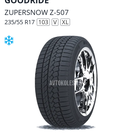
ZUPERSNOW Z-507
235/55 R17
103
V
XL