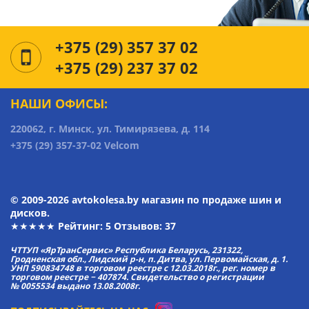
+375 (29) 357 37 02
+375 (29) 237 37 02
НАШИ ОФИСЫ:
220062, г. Минск, ул. Тимирязева, д. 114
+375 (29) 357-37-02 Velcom
© 2009-2026 avtokolesa.by магазин по продаже шин и
дисков.
★★★★★ Рейтинг:
5
Отзывов: 37
ЧТТУП «ЯрТранСервис» Республика Беларусь, 231322,
Гродненская обл., Лидский р-н, п. Дитва, ул. Первомайская, д. 1.
УНП 590834748 в торговом реестре с 12.03.2018г., рег. номер в
торговом реестре − 407874. Свидетельство о регистрации
№ 0055534 выдано 13.08.2008г.