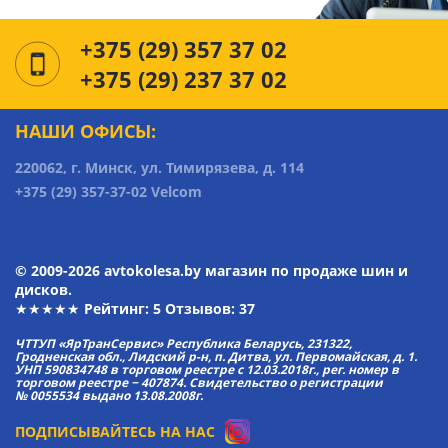
+375 (29) 357 37 02
+375 (29) 237 37 02
НАШИ ОФИСЫ:
220062, г. Минск, ул. Тимирязева, д. 114
+375 (29) 357-37-02 Velcom
© 2009-2026 avtokolesa.by магазин по продаже шин и
дисков.
★★★★★ Рейтинг:
5
Отзывов: 37
ЧТТУП «ЯрТранСервис» Республика Беларусь, 231322,
Гродненская обл., Лидский р-н, п. Дитва, ул. Первомайская, д. 1.
УНП 590834748 в торговом реестре с 12.03.2018г., рег. номер в
торговом реестре − 407874. Свидетельство о регистрации
№ 0055534 выдано 13.08.2008г.
ПОДПИСЫВАЙТЕСЬ НА НАС