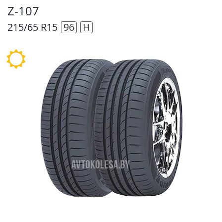
Z-107
215/65 R15
96
H