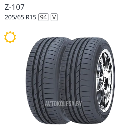
Z-107
205/65 R15
94
V