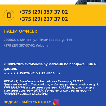
+375 (29) 357 37 02
+375 (29) 237 37 02
НАШИ ОФИСЫ:
220062, г. Минск, ул. Тимирязева, д. 114
+375 (29) 357-37-02 Velcom
© 2009-2026 avtokolesa.by магазин по продаже шин и
дисков.
★★★★★ Рейтинг:
5
Отзывов: 37
ЧТТУП «ЯрТранСервис» Республика Беларусь, 231322,
Гродненская обл., Лидский р-н, п. Дитва, ул. Первомайская, д. 1.
УНП 590834748 в торговом реестре с 12.03.2018г., рег. номер в
торговом реестре − 407874. Свидетельство о регистрации
№ 0055534 выдано 13.08.2008г.
ПОДПИСЫВАЙТЕСЬ НА НАС