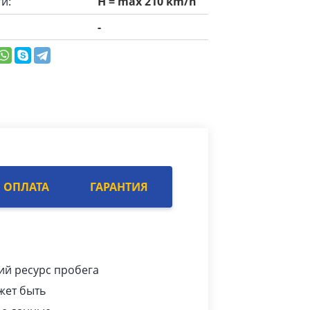
и:
H = max 210 km/h
-
ОПЛАТА
ГАРАНТИЯ
ий ресурс пробега
жет быть