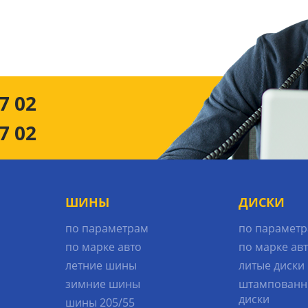
7 02
7 02
ШИНЫ
ДИСКИ
по параметрам
по парамет
по марке авто
по марке ав
летние шины
литые диски
зимние шины
штампованн
диски
шины 205/55