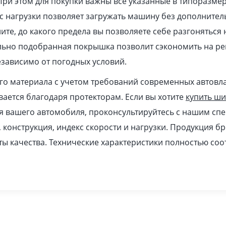
При этом для покупки важны все указанные в типоразме
 нагрузки позволяет загружать машину без дополнител
ите, до какого предела вы позволяете себе разгоняться
ильно подобранная покрышка позволит сэкономить на ре
зависимо от погодных условий.
ого материала с учетом требований современных автовл
ается благодаря протекторам. Если вы хотите
купить ш
я вашего автомобиля, проконсультируйтесь с нашим спе
, конструкция, индекс скорости и нагрузки. Продукция б
ы качества. Технические характеристики полностью соо