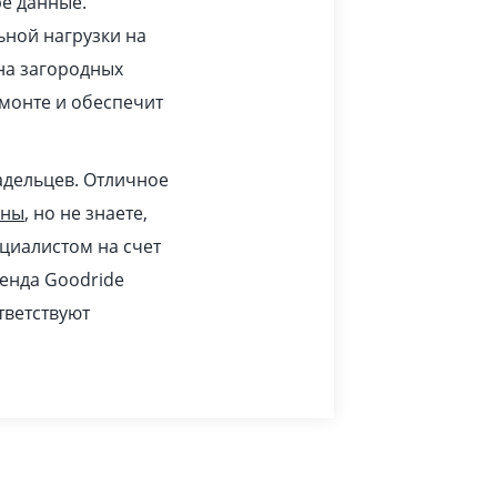
ре данные.
ьной нагрузки на
 на загородных
монте и обеспечит
адельцев. Отличное
ины
, но не знаете,
циалистом на счет
ренда Goodride
тветствуют