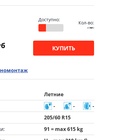
Доступно:
Кол-во:
уб
КУПИТЬ
номонтаж
Летние
-
-
-
205/60 R15
и:
91 = max 615 kg