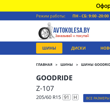
Офор
Режим работы:
ПН - СБ: 9:00 -20:00
ШИНЫ
ДИСКИ
НОВ
ГЛАВНАЯ
ШИНЫ
ШИНЫ GOODRI
GOODRIDE
Z-107
205/60 R15
91
H
ВСЕ РАЗМЕРЫ