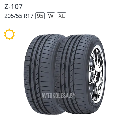
Z-107
205/55 R17
95
W
XL