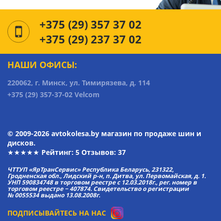
+375 (29) 357 37 02
+375 (29) 237 37 02
НАШИ ОФИСЫ:
220062, г. Минск, ул. Тимирязева, д. 114
+375 (29) 357-37-02 Velcom
© 2009-2026 avtokolesa.by магазин по продаже шин и
дисков.
★★★★★ Рейтинг:
5
Отзывов: 37
ЧТТУП «ЯрТранСервис» Республика Беларусь, 231322,
Гродненская обл., Лидский р-н, п. Дитва, ул. Первомайская, д. 1.
УНП 590834748 в торговом реестре с 12.03.2018г., рег. номер в
торговом реестре − 407874. Свидетельство о регистрации
№ 0055534 выдано 13.08.2008г.
ПОДПИСЫВАЙТЕСЬ НА НАС