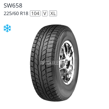
SW658
225/60 R18
104
V
XL