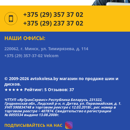
+375 (29) 357 37 02
+375 (29) 237 37 02
НАШИ ОФИСЫ:
220062, г. Минск, ул. Тимирязева, д. 114
+375 (29) 357-37-02 Velcom
© 2009-2026 avtokolesa.by магазин по продаже шин и
дисков.
★★★★★ Рейтинг:
5
Отзывов: 37
ЧТТУП «ЯрТранСервис» Республика Беларусь, 231322,
Гродненская обл., Лидский р-н, п. Дитва, ул. Первомайская, д. 1.
УНП 590834748 в торговом реестре с 12.03.2018г., рег. номер в
торговом реестре − 407874. Свидетельство о регистрации
№ 0055534 выдано 13.08.2008г.
ПОДПИСЫВАЙТЕСЬ НА НАС