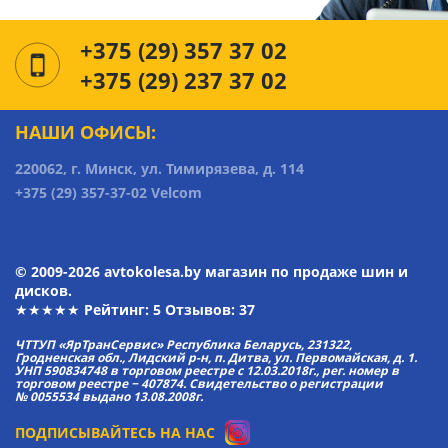
+375 (29) 357 37 02
+375 (29) 237 37 02
НАШИ ОФИСЫ:
220062, г. Минск, ул. Тимирязева, д. 114
+375 (29) 357-37-02 Velcom
© 2009-2026 avtokolesa.by магазин по продаже шин и
дисков.
★★★★★ Рейтинг:
5
Отзывов: 37
ЧТТУП «ЯрТранСервис» Республика Беларусь, 231322,
Гродненская обл., Лидский р-н, п. Дитва, ул. Первомайская, д. 1.
УНП 590834748 в торговом реестре с 12.03.2018г., рег. номер в
торговом реестре − 407874. Свидетельство о регистрации
№ 0055534 выдано 13.08.2008г.
ПОДПИСЫВАЙТЕСЬ НА НАС