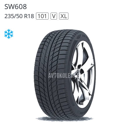
SW608
235/50 R18
101
V
XL