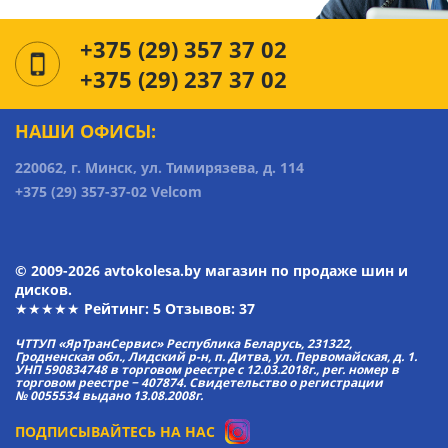
+375 (29) 357 37 02
+375 (29) 237 37 02
НАШИ ОФИСЫ:
220062, г. Минск, ул. Тимирязева, д. 114
+375 (29) 357-37-02 Velcom
© 2009-2026 avtokolesa.by магазин по продаже шин и
дисков.
★★★★★ Рейтинг:
5
Отзывов: 37
ЧТТУП «ЯрТранСервис» Республика Беларусь, 231322,
Гродненская обл., Лидский р-н, п. Дитва, ул. Первомайская, д. 1.
УНП 590834748 в торговом реестре с 12.03.2018г., рег. номер в
торговом реестре − 407874. Свидетельство о регистрации
№ 0055534 выдано 13.08.2008г.
ПОДПИСЫВАЙТЕСЬ НА НАС