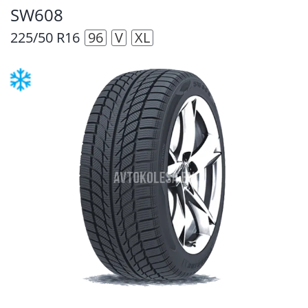
SW608
225/50 R16
96
V
XL