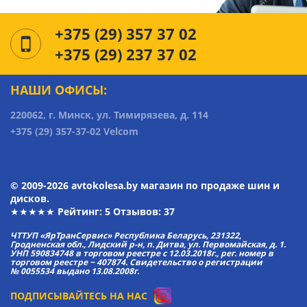
+375 (29) 357 37 02
+375 (29) 237 37 02
НАШИ ОФИСЫ:
220062, г. Минск, ул. Тимирязева, д. 114
+375 (29) 357-37-02 Velcom
© 2009-2026 avtokolesa.by магазин по продаже шин и
дисков.
★★★★★ Рейтинг:
5
Отзывов: 37
ЧТТУП «ЯрТранСервис» Республика Беларусь, 231322,
Гродненская обл., Лидский р-н, п. Дитва, ул. Первомайская, д. 1.
УНП 590834748 в торговом реестре с 12.03.2018г., рег. номер в
торговом реестре − 407874. Свидетельство о регистрации
№ 0055534 выдано 13.08.2008г.
ПОДПИСЫВАЙТЕСЬ НА НАС