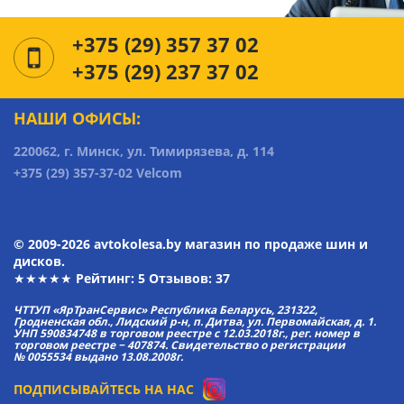
+375 (29) 357 37 02
+375 (29) 237 37 02
НАШИ ОФИСЫ:
220062, г. Минск, ул. Тимирязева, д. 114
+375 (29) 357-37-02 Velcom
© 2009-2026 avtokolesa.by магазин по продаже шин и
дисков.
★★★★★ Рейтинг:
5
Отзывов: 37
ЧТТУП «ЯрТранСервис» Республика Беларусь, 231322,
Гродненская обл., Лидский р-н, п. Дитва, ул. Первомайская, д. 1.
УНП 590834748 в торговом реестре с 12.03.2018г., рег. номер в
торговом реестре − 407874. Свидетельство о регистрации
№ 0055534 выдано 13.08.2008г.
ПОДПИСЫВАЙТЕСЬ НА НАС