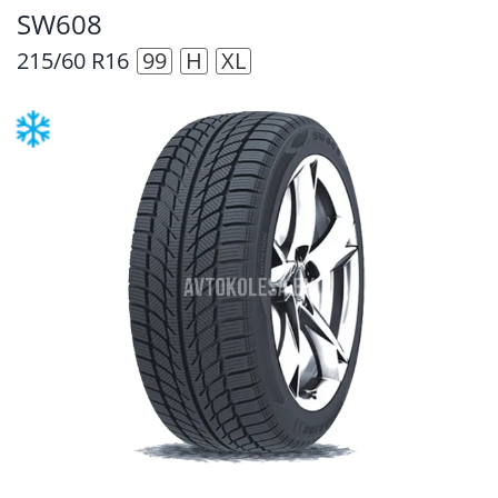
SW608
215/60 R16
99
H
XL