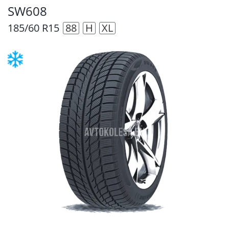
SW608
185/60 R15
88
H
XL