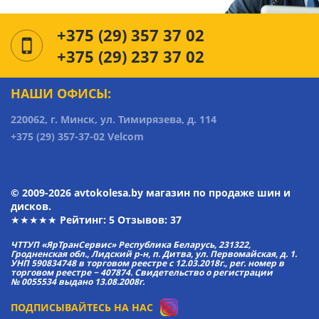
+375 (29) 357 37 02
+375 (29) 237 37 02
НАШИ ОФИСЫ:
220062, г. Минск, ул. Тимирязева, д. 114
+375 (29) 357-37-02 Velcom
© 2009-2026 avtokolesa.by магазин по продаже шин и
дисков.
★★★★★ Рейтинг:
5
Отзывов: 37
ЧТТУП «ЯрТранСервис» Республика Беларусь, 231322,
Гродненская обл., Лидский р-н, п. Дитва, ул. Первомайская, д. 1.
УНП 590834748 в торговом реестре с 12.03.2018г., рег. номер в
торговом реестре − 407874. Свидетельство о регистрации
№ 0055534 выдано 13.08.2008г.
ПОДПИСЫВАЙТЕСЬ НА НАС