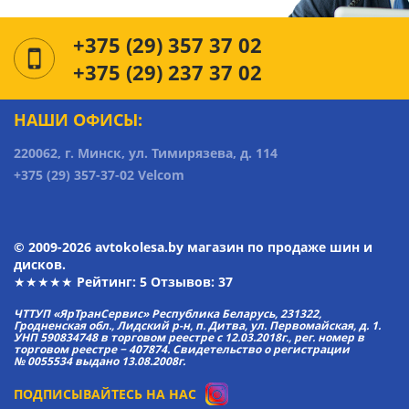
+375 (29) 357 37 02
+375 (29) 237 37 02
НАШИ ОФИСЫ:
220062, г. Минск, ул. Тимирязева, д. 114
+375 (29) 357-37-02 Velcom
© 2009-2026 avtokolesa.by магазин по продаже шин и
дисков.
★★★★★ Рейтинг:
5
Отзывов: 37
ЧТТУП «ЯрТранСервис» Республика Беларусь, 231322,
Гродненская обл., Лидский р-н, п. Дитва, ул. Первомайская, д. 1.
УНП 590834748 в торговом реестре с 12.03.2018г., рег. номер в
торговом реестре − 407874. Свидетельство о регистрации
№ 0055534 выдано 13.08.2008г.
ПОДПИСЫВАЙТЕСЬ НА НАС