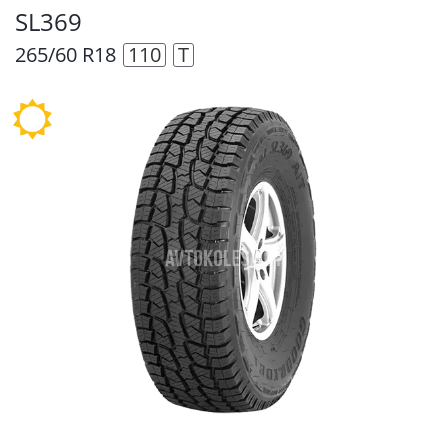
SL369
265/60 R18
110
T